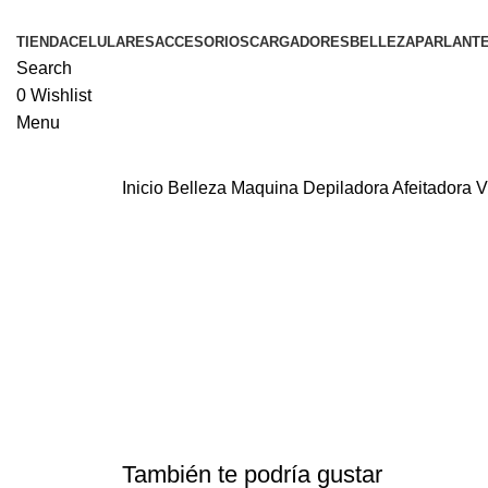
TIENDA
CELULARES
ACCESORIOS
CARGADORES
BELLEZA
PARLANT
Search
0
Wishlist
Menu
Inicio
Belleza
Maquina Depiladora Afeitadora 
También te podría gustar